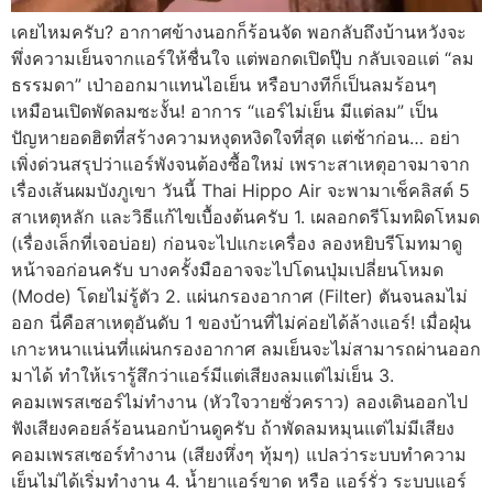
เคยไหมครับ? อากาศข้างนอกก็ร้อนจัด พอกลับถึงบ้านหวังจะ
พึ่งความเย็นจากแอร์ให้ชื่นใจ แต่พอกดเปิดปุ๊บ กลับเจอแต่ “ลม
ธรรมดา” เป่าออกมาแทนไอเย็น หรือบางทีก็เป็นลมร้อนๆ
เหมือนเปิดพัดลมซะงั้น! อาการ “แอร์ไม่เย็น มีแต่ลม” เป็น
ปัญหายอดฮิตที่สร้างความหงุดหงิดใจที่สุด แต่ช้าก่อน… อย่า
เพิ่งด่วนสรุปว่าแอร์พังจนต้องซื้อใหม่ เพราะสาเหตุอาจมาจาก
เรื่องเส้นผมบังภูเขา วันนี้ Thai Hippo Air จะพามาเช็คลิสต์ 5
สาเหตุหลัก และวิธีแก้ไขเบื้องต้นครับ 1. เผลอกดรีโมทผิดโหมด
(เรื่องเล็กที่เจอบ่อย) ก่อนจะไปแกะเครื่อง ลองหยิบรีโมทมาดู
หน้าจอก่อนครับ บางครั้งมืออาจจะไปโดนปุ่มเปลี่ยนโหมด
(Mode) โดยไม่รู้ตัว 2. แผ่นกรองอากาศ (Filter) ตันจนลมไม่
ออก นี่คือสาเหตุอันดับ 1 ของบ้านที่ไม่ค่อยได้ล้างแอร์! เมื่อฝุ่น
เกาะหนาแน่นที่แผ่นกรองอากาศ ลมเย็นจะไม่สามารถผ่านออก
มาได้ ทำให้เรารู้สึกว่าแอร์มีแต่เสียงลมแต่ไม่เย็น 3.
คอมเพรสเซอร์ไม่ทำงาน (หัวใจวายชั่วคราว) ลองเดินออกไป
ฟังเสียงคอยล์ร้อนนอกบ้านดูครับ ถ้าพัดลมหมุนแต่ไม่มีเสียง
คอมเพรสเซอร์ทำงาน (เสียงหึ่งๆ ทุ้มๆ) แปลว่าระบบทำความ
เย็นไม่ได้เริ่มทำงาน 4. น้ำยาแอร์ขาด หรือ แอร์รั่ว ระบบแอร์