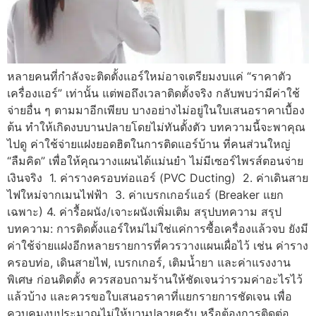
หลายคนที่กำลังจะติดตั้งแอร์ใหม่อาจเตรียมงบแค่ “ราคาตัว
เครื่องแอร์” เท่านั้น แต่พอถึงเวลาติดตั้งจริง กลับพบว่ามีค่าใช้
จ่ายอื่น ๆ ตามมาอีกเพียบ บางอย่างไม่อยู่ในใบเสนอราคาเบื้อง
ต้น ทำให้เกิดงบบานปลายโดยไม่ทันตั้งตัว บทความนี้จะพาคุณ
ไปดู ค่าใช้จ่ายแฝงยอดฮิตในการติดแอร์บ้าน ที่คนส่วนใหญ่
“ลืมคิด” เพื่อให้คุณวางแผนได้แม่นยำ ไม่มีเซอร์ไพรส์ตอนจ่าย
เงินจริง 1. ค่ารางครอบท่อแอร์ (PVC Ducting) 2. ค่าเดินสาย
ไฟใหม่จากเมนไฟฟ้า 3. ค่าเบรกเกอร์แอร์ (Breaker แยก
เฉพาะ) 4. ค่ารื้อผนัง/เจาะผนังเพิ่มเติม สรุปบทความ สรุป
บทความ: การติดตั้งแอร์ใหม่ไม่ใช่แค่การซื้อเครื่องแล้วจบ ยังมี
ค่าใช้จ่ายแฝงอีกหลายรายการที่ควรวางแผนเผื่อไว้ เช่น ค่าราง
ครอบท่อ, เดินสายไฟ, เบรกเกอร์, เติมน้ำยา และค่าแรงงาน
พิเศษ ก่อนติดตั้ง ควรสอบถามร้านให้ชัดเจนว่ารวมค่าอะไรไว้
แล้วบ้าง และควรขอใบเสนอราคาที่แยกรายการชัดเจน เพื่อ
ควบคุมงบประมาณไม่ให้บานปลายครับ หรือต้องการติดต่อ